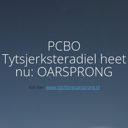
PCBO
Tytsjerksteradiel heet
nu: OARSPRONG
www.stichtingoarsprong.nl
Klik hier: