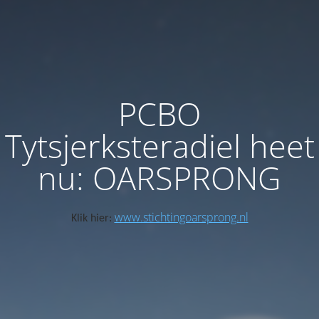
PCBO
Tytsjerksteradiel heet
nu: OARSPRONG
www.stichtingoarsprong.nl
Klik hier: