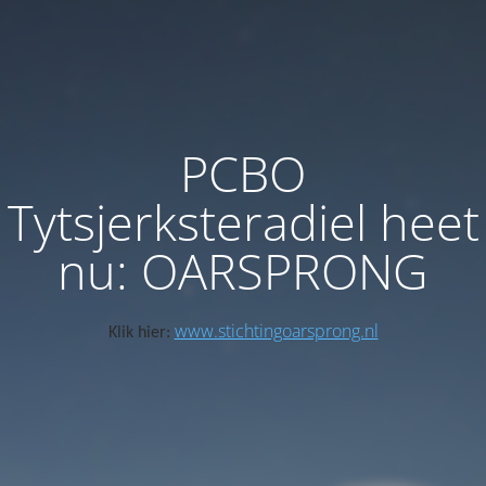
PCBO
Tytsjerksteradiel heet
nu: OARSPRONG
www.stichtingoarsprong.nl
Klik hier: