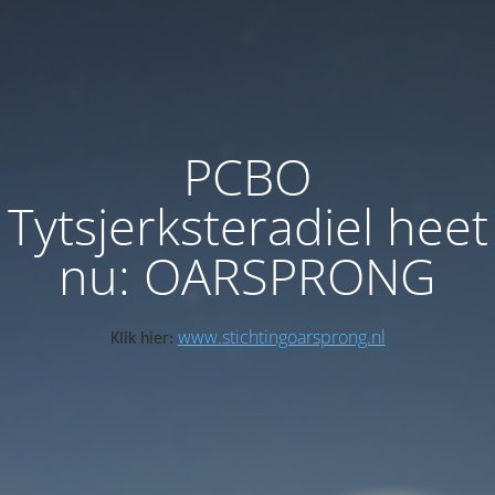
PCBO
Tytsjerksteradiel heet
nu: OARSPRONG
www.stichtingoarsprong.nl
Klik hier: