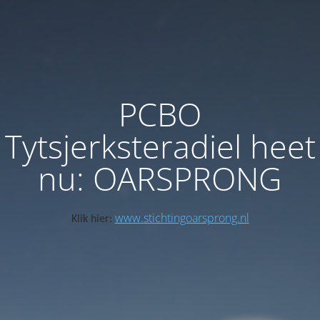
PCBO
Tytsjerksteradiel heet
nu: OARSPRONG
www.stichtingoarsprong.nl
Klik hier: