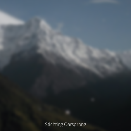
Stichting Oarsprong