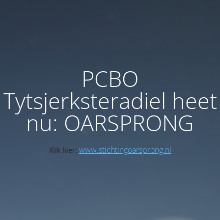
PCBO
Tytsjerksteradiel heet
nu: OARSPRONG
www.stichtingoarsprong.nl
Klik hier: