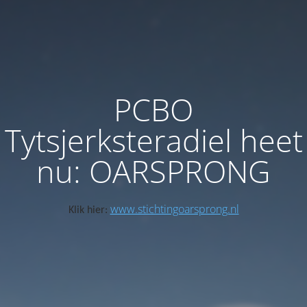
PCBO
Tytsjerksteradiel heet
nu: OARSPRONG
www.stichtingoarsprong.nl
Klik hier: